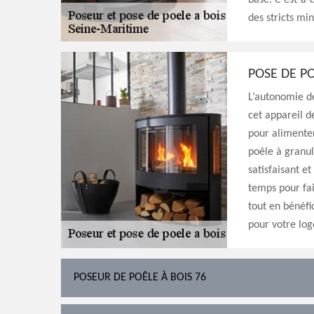
base. C’est-à-d
des stricts mi
POSE DE P
L’autonomie de
cet appareil d
pour alimente
poêle à granu
satisfaisant e
temps pour fai
tout en bénéfi
pour votre lo
POSEUR DE POÊLE À BOIS 76