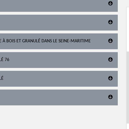
E À BOIS ET GRANULÉ DANS LE SEINE-MARITIME
LÉ 76
LÉ