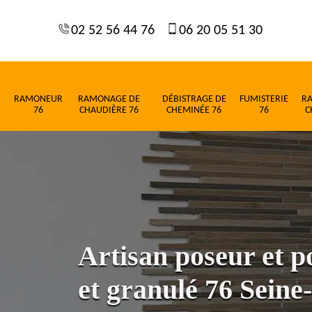
02 52 56 44 76
06 20 05 51 30
RAMONEUR
RAMONAGE DE
DÉBISTRAGE DE
FUMISTERIE
R
76
CHAUDIÈRE 76
CHEMINÉE 76
76
C
Artisan poseur et p
et granulé 76 Sein