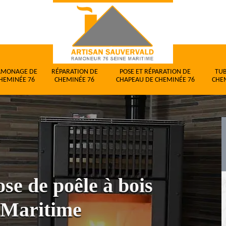
AMONAGE DE
RÉPARATION DE
POSE ET RÉPARATION DE
TU
HEMINÉE 76
CHEMINÉE 76
CHAPEAU DE CHEMINÉE 76
CHE
ose de poêle à bois
e-Maritime