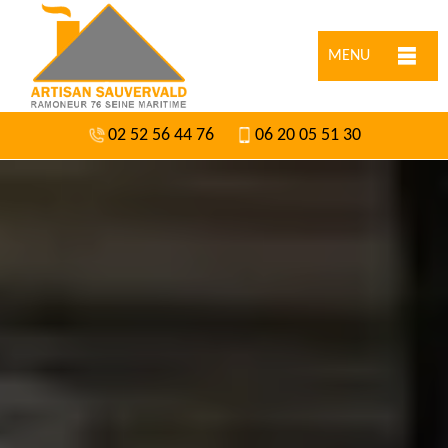
MENU
02 52 56 44 76
06 20 05 51 30