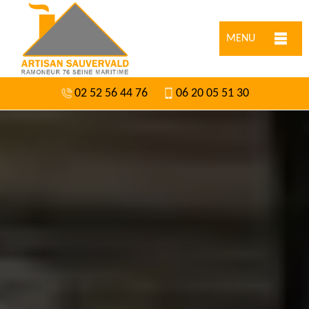
MENU
02 52 56 44 76
06 20 05 51 30