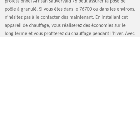
professionnel Artisan Sauvervald 76 peut assurer la pose de
poêle à granulé. Si vous êtes dans le 76700 ou dans les environs,
n’hésitez pas à le contacter dès maintenant. En installant cet
appareil de chauffage, vous réaliserez des économies sur le
long terme et vous profiterez du chauffage pendant l’hiver. Avec
l’intervention du poseur de poêle à granulé Artisan Sauvervald
76, le résultat sera impeccable. En effet, il a des années
d’expérience et est très efficace sur chaque intervention.