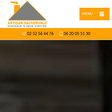
MENU
02 52 56 44 76
06 20 05 51 30