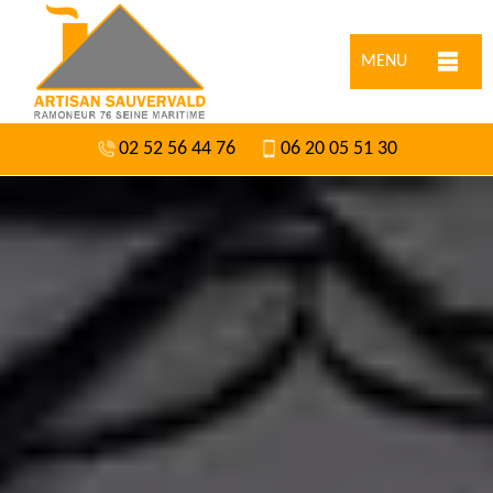
MENU
02 52 56 44 76
06 20 05 51 30