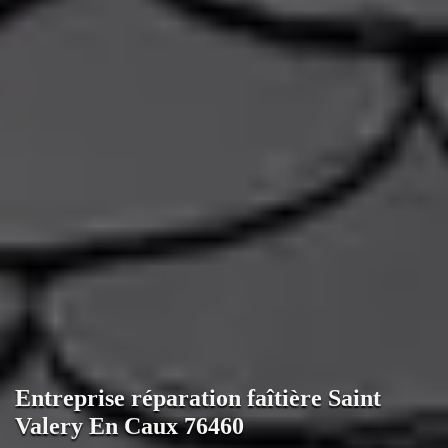
Entreprise réparation faîtière Saint
Valery En Caux 76460