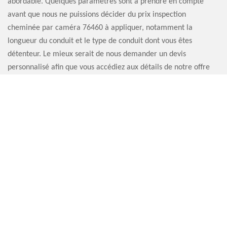
abordable. Quelques paramètres sont à prendre en compte
avant que nous ne puissions décider du prix inspection
cheminée par caméra 76460 à appliquer, notamment la
longueur du conduit et le type de conduit dont vous êtes
détenteur. Le mieux serait de nous demander un devis
personnalisé afin que vous accédiez aux détails de notre offre
allant dans ce sens. En tout cas, nous pouvons vous garantir que
notre établissement propose la meilleure offre du marché.