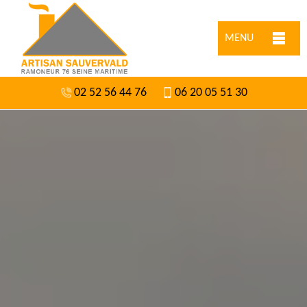
MENU
02 52 56 44 76
06 20 05 51 30