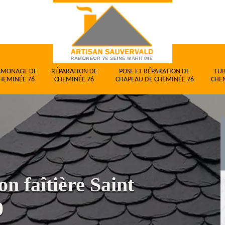
AMONAGE DE
RÉPARATION DE
POSE ET RÉPARATION DE
TU
HEMINÉE 76
CHEMINÉE 76
CHAPEAU DE CHEMINÉE 76
CHE
n faîtière Saint
0