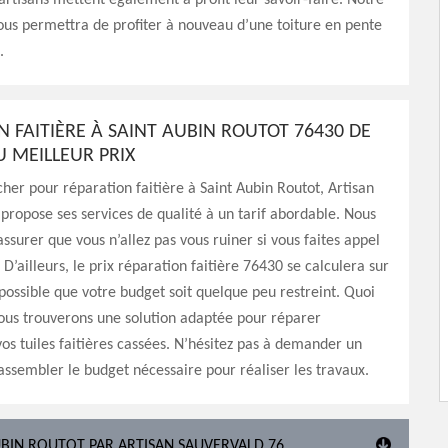
 artisans mettent également à profit leur savoir-faire. Notre
ous permettra de profiter à nouveau d’une toiture en pente
.
N FAITIÈRE À SAINT AUBIN ROUTOT 76430 DE
U MEILLEUR PRIX
her pour réparation faitière à Saint Aubin Routot, Artisan
propose ses services de qualité à un tarif abordable. Nous
ssurer que vous n’allez pas vous ruiner si vous faites appel
 D’ailleurs, le prix réparation faitière 76430 se calculera sur
 possible que votre budget soit quelque peu restreint. Quoi
 nous trouverons une solution adaptée pour réparer
os tuiles faitières cassées. N’hésitez pas à demander un
rassembler le budget nécessaire pour réaliser les travaux.
AUBIN ROUTOT PAR ARTISAN SAUVERVALD 76