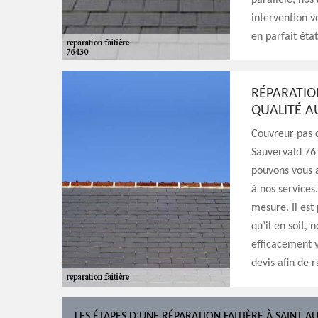
parallèle, nos
intervention v
en parfait état
RÉPARATIO
QUALITÉ A
Couvreur pas c
Sauvervald 76 
pouvons vous a
à nos services.
mesure. Il est
qu’il en soit,
efficacement v
devis afin de 
LES ÉTAPES D’UNE RÉPARATION FAITIÈRE À SAINT 