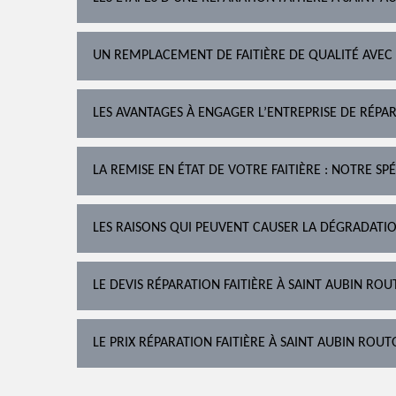
UN REMPLACEMENT DE FAITIÈRE DE QUALITÉ AVEC
LES AVANTAGES À ENGAGER L’ENTREPRISE DE RÉPAR
LA REMISE EN ÉTAT DE VOTRE FAITIÈRE : NOTRE SPÉ
LES RAISONS QUI PEUVENT CAUSER LA DÉGRADATIO
LE DEVIS RÉPARATION FAITIÈRE À SAINT AUBIN ROU
LE PRIX RÉPARATION FAITIÈRE À SAINT AUBIN ROU