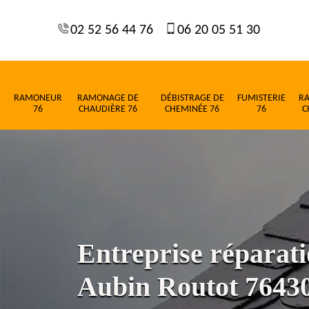
02 52 56 44 76
06 20 05 51 30
RAMONEUR
RAMONAGE DE
DÉBISTRAGE DE
FUMISTERIE
R
76
CHAUDIÈRE 76
CHEMINÉE 76
76
C
Entreprise réparatio
Aubin Routot 7643