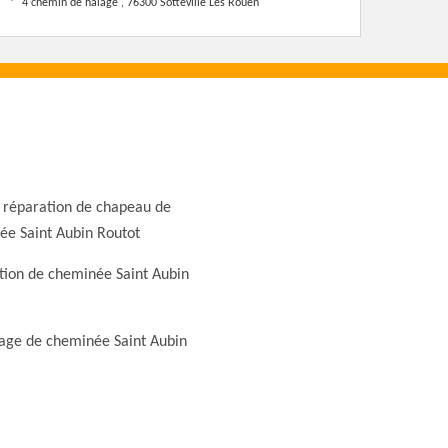
4 chemin de halage , 76300 Sotteville Les Rouen
 réparation de chapeau de
ée Saint Aubin Routot
tion de cheminée Saint Aubin
ge de cheminée Saint Aubin