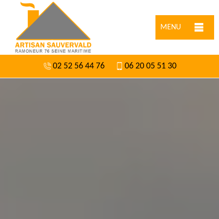
MENU
02 52 56 44 76
06 20 05 51 30