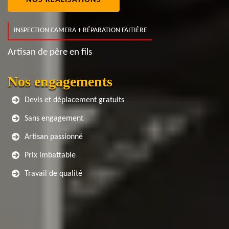
NOS RÉALISATIONS
INSPECTION CAMERA + RÉPARATION FAITIÈRE
Artisan de père en fils
Nos engagements
Devis et déplacement gratuits
Sans engagement
Artisan passionné
Prix imbattable
Travail de qualité