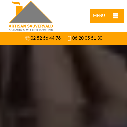
MENU
02 52 56 44 76
06 20 05 51 30