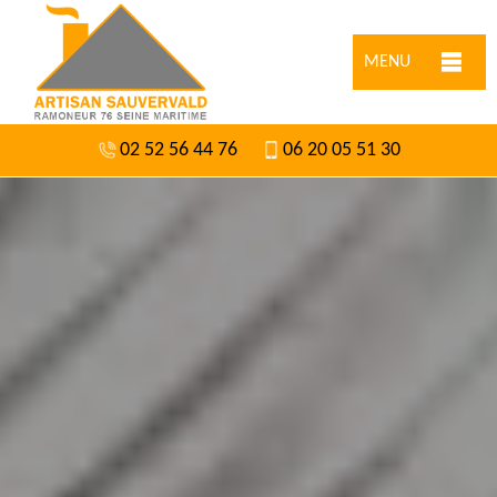
MENU
02 52 56 44 76
06 20 05 51 30