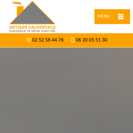
MENU
02 52 56 44 76
06 20 05 51 30