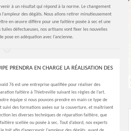
arvenir à un résultat qui répond à la norme. Le changement
lon l’ampleur des dégâts. Nous allons retirer minutieusement
ttre en œuvre diffère pour une faitière posée à sec et une
 tuiles défectueuses, nos artisans vont fixer les nouvelles
e de pose en adéquation avec l’ancienne.
IPE PRENDRA EN CHARGE LA RÉALISATION DES
vald 76 est une entreprise qualifiée pour réaliser des
ration faitière à Thietreville suivant les règles de l’art.
notre équipe si nous pouvons prendre en main ce type de
nt suivi des formations axées sur la couverture, et maîtrisent
ection les diverses techniques de réparation faitière, que
faitière scellée ou posée à sec. Tout d’abord, nos experts
 le toit afin d’apercevoir l’ampleur des dégâts, avant de