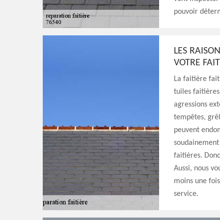
pouvoir déterm
LES RAISO
VOTRE FAIT
La faitière fa
tuiles faitièr
agressions ext
tempêtes, grêl
peuvent endom
soudainement 
faitières. Don
Aussi, nous vou
moins une fois
service.