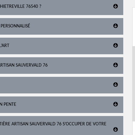
HIETREVILLE 76540 ?
 PERSONNALISÉ
L’ART
 ARTISAN SAUVERVALD 76
EN PENTE
ITIÈRE ARTISAN SAUVERVALD 76 S’OCCUPER DE VOTRE