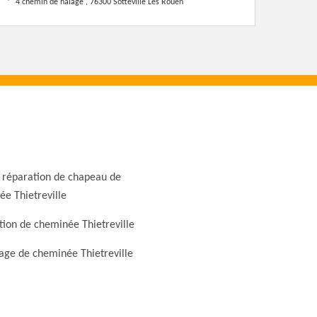
4 chemin de halage , 76300 Sotteville Les Rouen
 réparation de chapeau de
e Thietreville
ion de cheminée Thietreville
ge de cheminée Thietreville