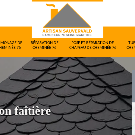
AMONAGE DE
RÉPARATION DE
POSE ET RÉPARATION DE
TU
HEMINÉE 76
CHEMINÉE 76
CHAPEAU DE CHEMINÉE 76
CHE
on faîtière