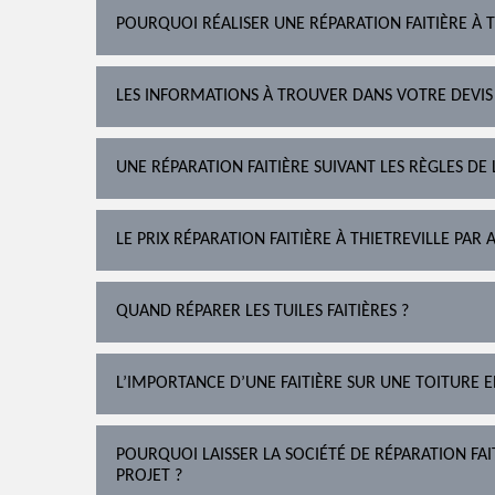
POURQUOI RÉALISER UNE RÉPARATION FAITIÈRE À T
LES INFORMATIONS À TROUVER DANS VOTRE DEVIS
UNE RÉPARATION FAITIÈRE SUIVANT LES RÈGLES DE 
LE PRIX RÉPARATION FAITIÈRE À THIETREVILLE PAR
QUAND RÉPARER LES TUILES FAITIÈRES ?
L’IMPORTANCE D’UNE FAITIÈRE SUR UNE TOITURE 
POURQUOI LAISSER LA SOCIÉTÉ DE RÉPARATION FA
PROJET ?