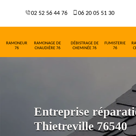
02 52 56 44 76
06 20 05 51 30
RAMONEUR
RAMONAGE DE
DÉBISTRAGE DE
FUMISTERIE
R
76
CHAUDIÈRE 76
CHEMINÉE 76
76
C
Entreprise réparati
Thietreville 76540