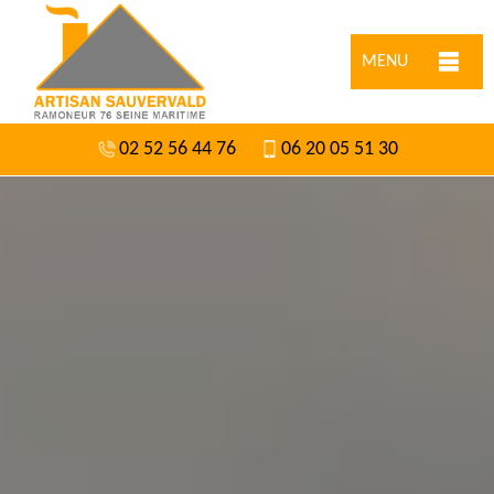
MENU
02 52 56 44 76
06 20 05 51 30