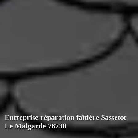
Entreprise réparation faîtière Sassetot
Le Malgarde 76730