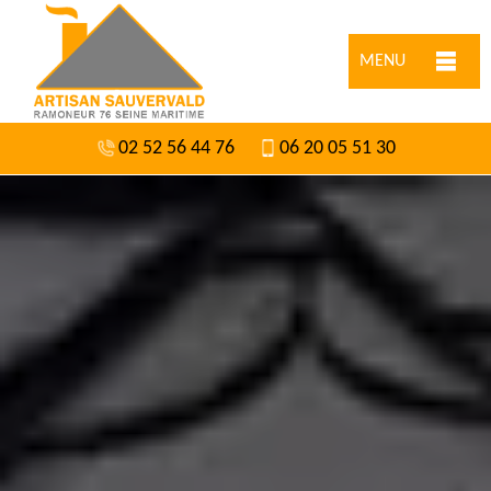
MENU
02 52 56 44 76
06 20 05 51 30