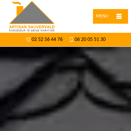
MENU
02 52 56 44 76
06 20 05 51 30