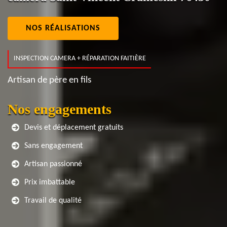
NOS RÉALISATIONS
INSPECTION CAMERA + RÉPARATION FAITIÈRE
Artisan de père en fils
Nos engagements
Devis et déplacement gratuits
Sans engagement
Artisan passionné
Prix imbattable
Travail de qualité