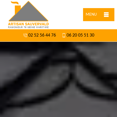
MENU
02 52 56 44 76
06 20 05 51 30