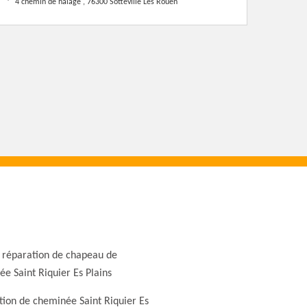
4 chemin de halage , 76300 Sotteville Les Rouen
 réparation de chapeau de
e Saint Riquier Es Plains
ion de cheminée Saint Riquier Es