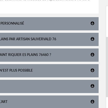
 PERSONNALISÉ
PLAINS PAR ARTISAN SAUVERVALD 76
INT RIQUIER ES PLAINS 76460 ?
N’EST PLUS POSSIBLE
L’ART