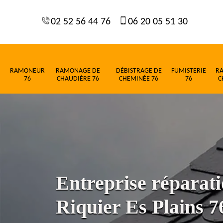
02 52 56 44 76
06 20 05 51 30
RAMONEUR
RAMONAGE DE
DÉBISTRAGE DE
FUMISTERIE
R
76
CHAUDIÈRE 76
CHEMINÉE 76
76
C
Entreprise réparatio
Riquier Es Plains 