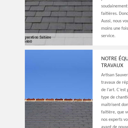
soudainement 
faitières. Don
Aussi, nous vou
moins une fois
service.
NOTRE ÉQU
TRAVAUX
Artisan Sauver
travaux de répa
de l’art. C’es
type de chantie
maîtrisent don
faitière, que 
nos experts vo
avant de pouv