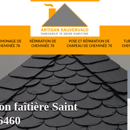
AMONAGE DE
RÉPARATION DE
POSE ET RÉPARATION DE
TU
HEMINÉE 76
CHEMINÉE 76
CHAPEAU DE CHEMINÉE 76
CHE
n faîtière Saint
76460