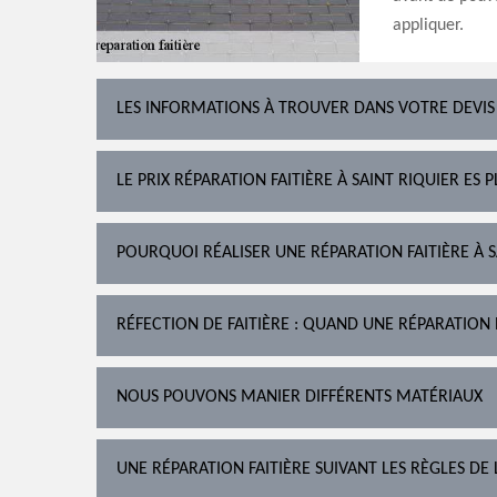
appliquer.
LES INFORMATIONS À TROUVER DANS VOTRE DEVIS
LE PRIX RÉPARATION FAITIÈRE À SAINT RIQUIER ES 
POURQUOI RÉALISER UNE RÉPARATION FAITIÈRE À SA
RÉFECTION DE FAITIÈRE : QUAND UNE RÉPARATION 
NOUS POUVONS MANIER DIFFÉRENTS MATÉRIAUX
UNE RÉPARATION FAITIÈRE SUIVANT LES RÈGLES DE 