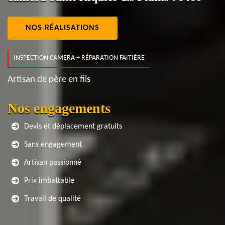
NOS RÉALISATIONS
INSPECTION CAMERA + RÉPARATION FAITIÈRE
Artisan de père en fils
Nos engagements
Devis et déplacement gratuits
Sans engagement
Artisan passionné
Prix imbattable
Travail de qualité