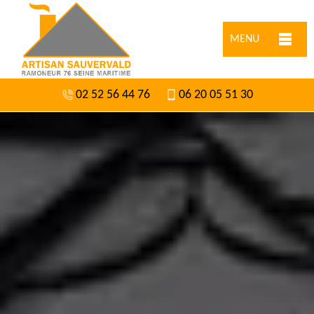
MENU
02 52 56 44 76
06 20 05 51 30