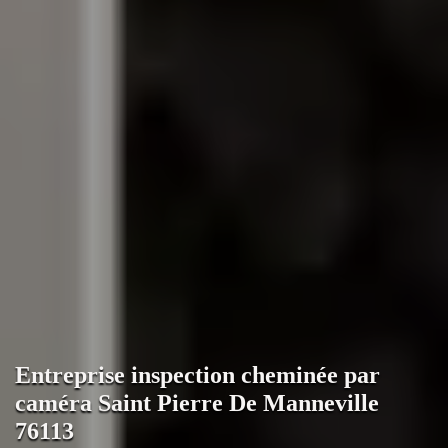
Entreprise inspection cheminée par
caméra Saint Pierre De Manneville
76113