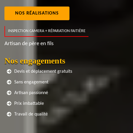
NOS RÉALISATIONS
INSPECTION CAMERA + RÉPARATION FAITIÈRE
Artisan de père en fils
Nos engagements
Devis et déplacement gratuits
Sans engagement
Artisan passionné
Prix imbattable
Travail de qualité