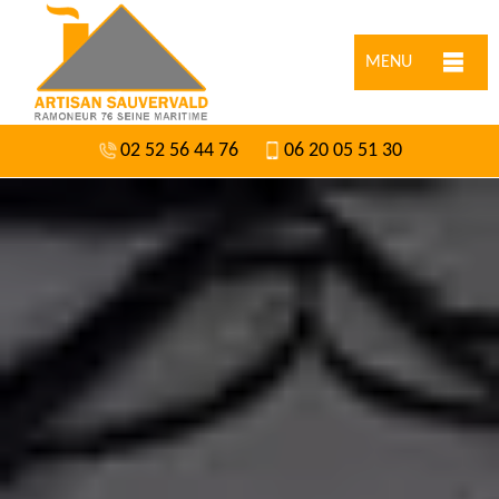
MENU
02 52 56 44 76
06 20 05 51 30