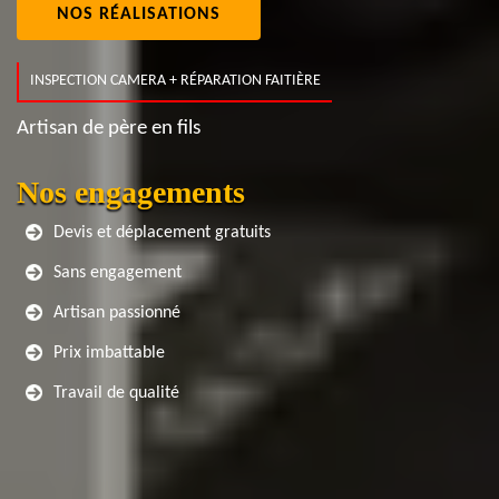
NOS RÉALISATIONS
INSPECTION CAMERA + RÉPARATION FAITIÈRE
Artisan de père en fils
Nos engagements
Devis et déplacement gratuits
Sans engagement
Artisan passionné
Prix imbattable
Travail de qualité