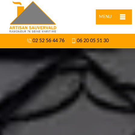
MENU
02 52 56 44 76
06 20 05 51 30