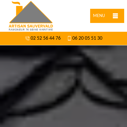
MENU
02 52 56 44 76
06 20 05 51 30