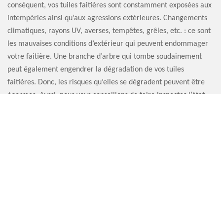
conséquent, vos tuiles faitières sont constamment exposées aux
intempéries ainsi qu’aux agressions extérieures. Changements
climatiques, rayons UV, averses, tempêtes, grêles, etc. : ce sont
les mauvaises conditions d’extérieur qui peuvent endommager
votre faitière. Une branche d’arbre qui tombe soudainement
peut également engendrer la dégradation de vos tuiles
faitières. Donc, les risques qu’elles se dégradent peuvent être
énormes. Aussi, nous vous conseillons de faire inspecter l’état
de votre faitière au moins une fois par an. Artisan Sauvervald
76 peut se mettre à votre service.