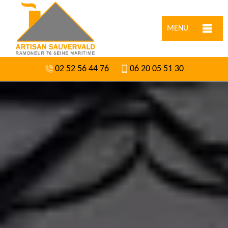
MENU
02 52 56 44 76
06 20 05 51 30