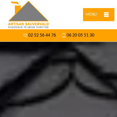
MENU
02 52 56 44 76
06 20 05 51 30