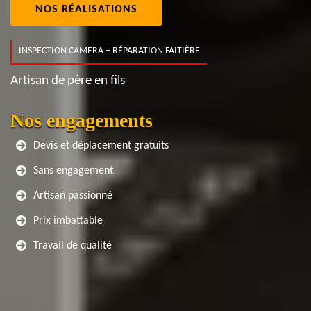
NOS RÉALISATIONS
INSPECTION CAMERA + RÉPARATION FAITIÈRE
Artisan de père en fils
Nos engagements
Devis et déplacement gratuits
Sans engagement
Artisan passionné
Prix imbattable
Travail de qualité