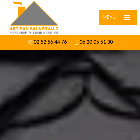
MENU
02 52 56 44 76
06 20 05 51 30