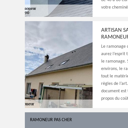
de 40 à 80 eur
votre cheminé
ARTISAN S
RAMONEUR 
Le ramonage d
aurez l’esprit 
le ramonage. S
environs, le r
tout le matéri
règles de l’art
document est t
propos du coût
RAMONEUR PAS CHER