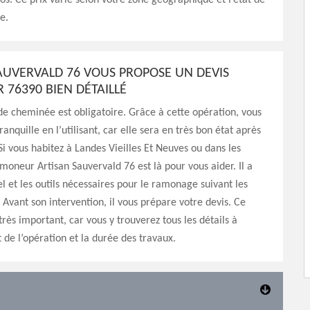
os. Ce prix varie selon votre zone géographique et l’état de
e.
AUVERVALD 76 VOUS PROPOSE UN DEVIS
76390 BIEN DÉTAILLÉ
e cheminée est obligatoire. Grâce à cette opération, vous
tranquille en l’utilisant, car elle sera en très bon état après
i vous habitez à Landes Vieilles Et Neuves ou dans les
amoneur Artisan Sauvervald 76 est là pour vous aider. Il a
el et les outils nécessaires pour le ramonage suivant les
. Avant son intervention, il vous prépare votre devis. Ce
rès important, car vous y trouverez tous les détails à
 de l’opération et la durée des travaux.