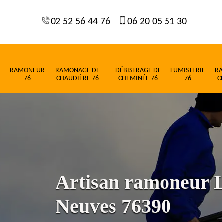
02 52 56 44 76
06 20 05 51 30
RAMONEUR
RAMONAGE DE
DÉBISTRAGE DE
FUMISTERIE
R
76
CHAUDIÈRE 76
CHEMINÉE 76
76
C
Artisan ramoneur L
Neuves 76390