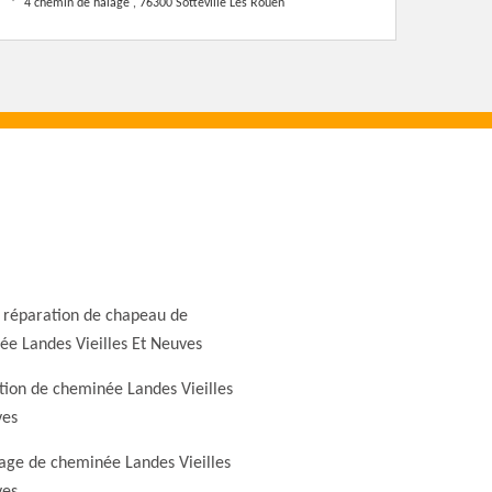
4 chemin de halage , 76300 Sotteville Les Rouen
 réparation de chapeau de
e Landes Vieilles Et Neuves
ion de cheminée Landes Vieilles
ves
ge de cheminée Landes Vieilles