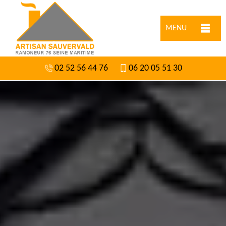
MENU
02 52 56 44 76
06 20 05 51 30