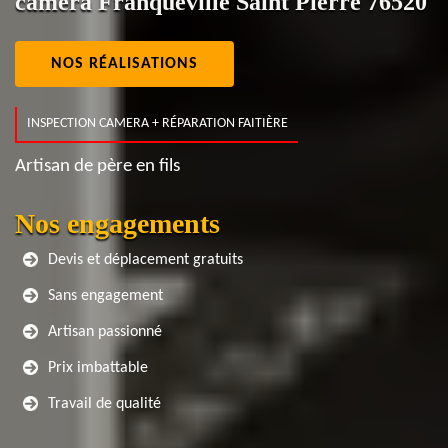
caméra Franqueville Saint Pierre 76520
NOS RÉALISATIONS
INSPECTION CAMERA + RÉPARATION FAITIÈRE
Artisan de père en fils
Nos engagements
Devis et déplacement gratuits
Sans engagement
Artisan passionné
Prix imbattable
Travail de qualité