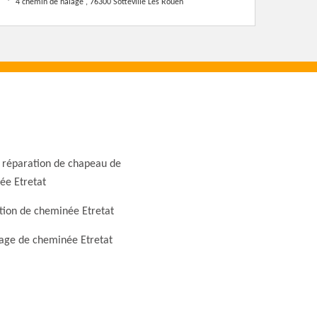
4 chemin de halage , 76300 Sotteville Les Rouen
 réparation de chapeau de
ée Etretat
tion de cheminée Etretat
ge de cheminée Etretat