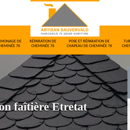
AMONAGE DE
RÉPARATION DE
POSE ET RÉPARATION DE
TU
HEMINÉE 76
CHEMINÉE 76
CHAPEAU DE CHEMINÉE 76
CHE
n faîtière Etretat