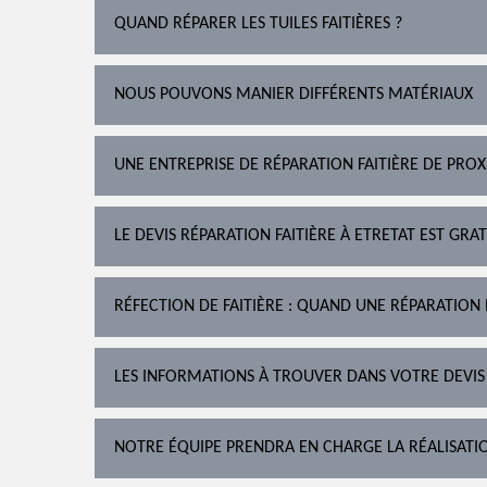
QUAND RÉPARER LES TUILES FAITIÈRES ?
NOUS POUVONS MANIER DIFFÉRENTS MATÉRIAUX
UNE ENTREPRISE DE RÉPARATION FAITIÈRE DE PROX
LE DEVIS RÉPARATION FAITIÈRE À ETRETAT EST GRA
RÉFECTION DE FAITIÈRE : QUAND UNE RÉPARATION 
LES INFORMATIONS À TROUVER DANS VOTRE DEVIS
NOTRE ÉQUIPE PRENDRA EN CHARGE LA RÉALISATI