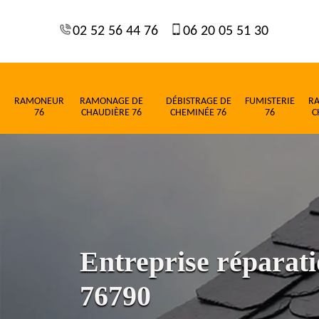
02 52 56 44 76
06 20 05 51 30
RAMONEUR
RAMONAGE DE
DÉBISTRAGE DE
FUMISTERIE
R
76
CHAUDIÈRE 76
CHEMINÉE 76
76
C
Entreprise réparatio
76790