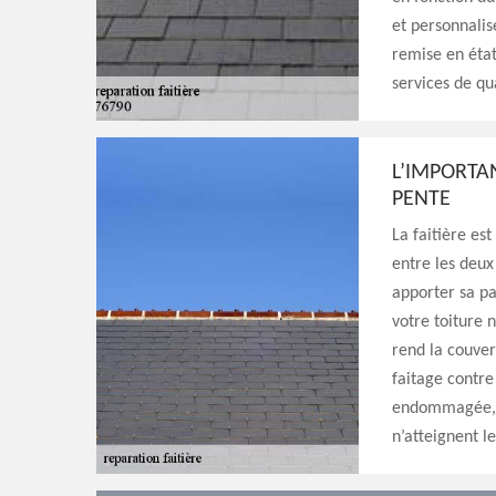
et personnalis
remise en état
services de qua
L’IMPORTA
PENTE
La faitière est
entre les deux 
apporter sa par
votre toiture 
rend la couver
faitage contre 
endommagée, o
n’atteignent l