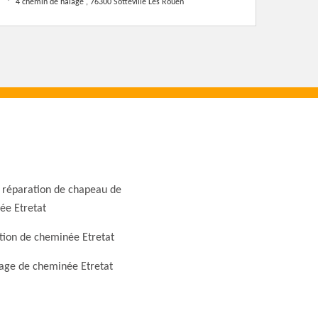
4 chemin de halage , 76300 Sotteville Les Rouen
 réparation de chapeau de
ée Etretat
tion de cheminée Etretat
ge de cheminée Etretat