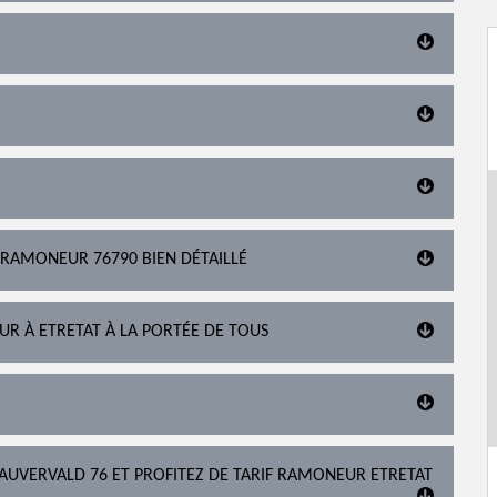
 RAMONEUR 76790 BIEN DÉTAILLÉ
UR À ETRETAT À LA PORTÉE DE TOUS
AUVERVALD 76 ET PROFITEZ DE TARIF RAMONEUR ETRETAT