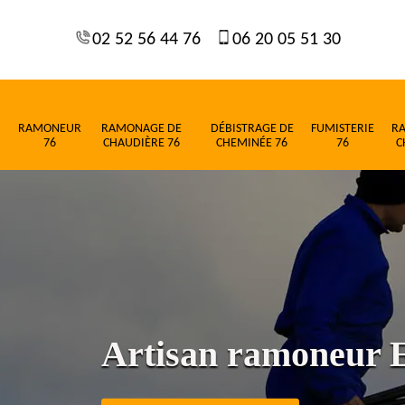
02 52 56 44 76
06 20 05 51 30
RAMONEUR
RAMONAGE DE
DÉBISTRAGE DE
FUMISTERIE
R
76
CHAUDIÈRE 76
CHEMINÉE 76
76
C
Artisan ramoneur E