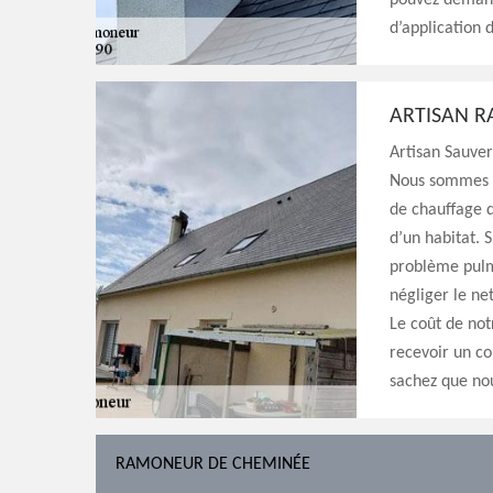
pouvez demand
d’application
ARTISAN R
Artisan Sauver
Nous sommes s
de chauffage q
d’un habitat. 
problème pulm
négliger le ne
Le coût de not
recevoir un co
sachez que nou
RAMONEUR DE CHEMINÉE