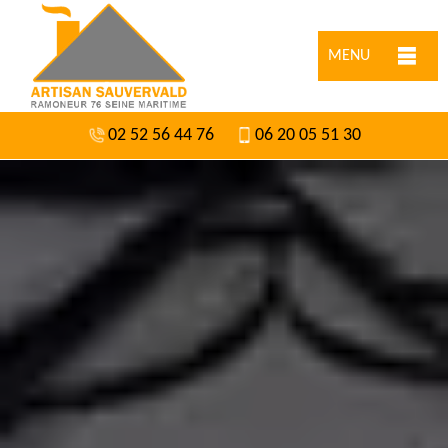
MENU
02 52 56 44 76
06 20 05 51 30