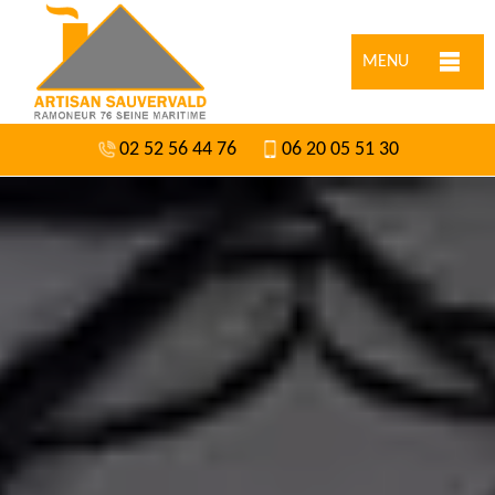
MENU
02 52 56 44 76
06 20 05 51 30