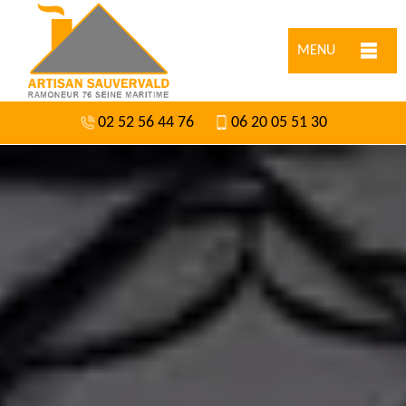
MENU
02 52 56 44 76
06 20 05 51 30