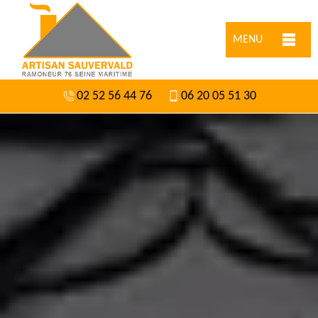
MENU
02 52 56 44 76
06 20 05 51 30