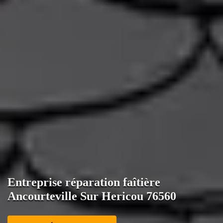
Entreprise réparation faîtière
Ancourteville Sur Hericou 76560