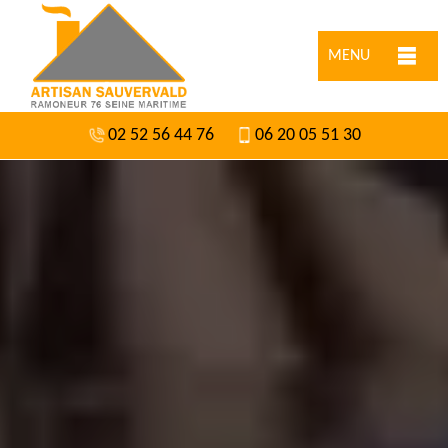
MENU
02 52 56 44 76
06 20 05 51 30