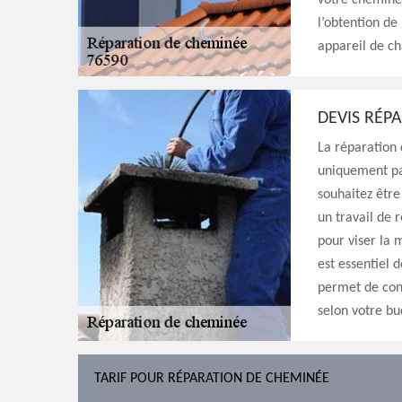
votre cheminée
l’obtention de
appareil de ch
DEVIS RÉP
La réparation 
uniquement par
souhaitez être
un travail de r
pour viser la 
est essentiel 
permet de conn
selon votre bu
TARIF POUR RÉPARATION DE CHEMINÉE