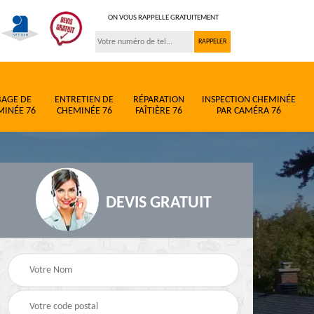
ON VOUS RAPPELLE GRATUITEMENT
BAGE DE
ENTRETIEN DE
RÉPARATION
INSPECTION CHEMINÉE
MINÉE 76
CHEMINÉE 76
FAÎTIÈRE 76
PAR CAMÉRA 76
DEVIS GRATUIT