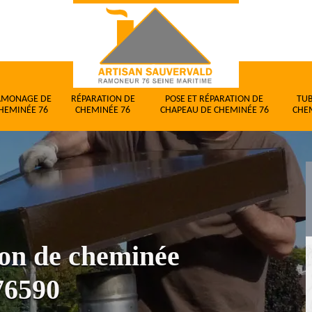
AMONAGE DE
RÉPARATION DE
POSE ET RÉPARATION DE
TU
HEMINÉE 76
CHEMINÉE 76
CHAPEAU DE CHEMINÉE 76
CHE
ion de cheminée
76590