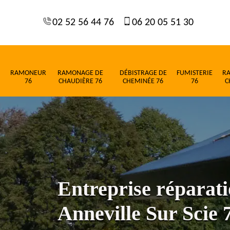
02 52 56 44 76
06 20 05 51 30
RAMONEUR
RAMONAGE DE
DÉBISTRAGE DE
FUMISTERIE
R
76
CHAUDIÈRE 76
CHEMINÉE 76
76
C
Entreprise réparat
Anneville Sur Scie 