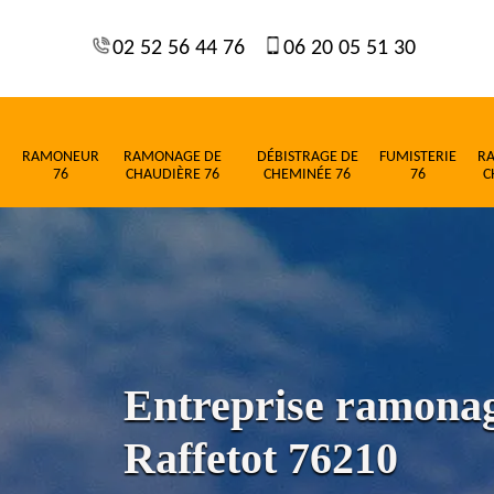
02 52 56 44 76
06 20 05 51 30
RAMONEUR
RAMONAGE DE
DÉBISTRAGE DE
FUMISTERIE
R
76
CHAUDIÈRE 76
CHEMINÉE 76
76
C
Entreprise ramona
Raffetot 76210