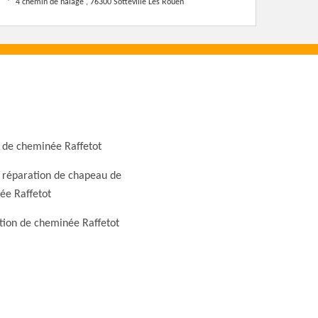
4 chemin de halage , 76300 Sotteville Les Rouen
 de cheminée Raffetot
 réparation de chapeau de
ée Raffetot
tion de cheminée Raffetot