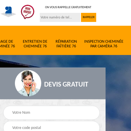
ON VOUS RAPPELLE GRATUITEMENT
BAGE DE
ENTRETIEN DE
RÉPARATION
INSPECTION CHEMINÉE
MINÉE 76
CHEMINÉE 76
FAÎTIÈRE 76
PAR CAMÉRA 76
DEVIS GRATUIT