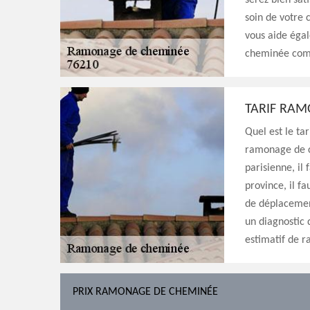
serez bien sat
soin de votre 
vous aide égal
cheminée comp
TARIF RAM
Quel est le ta
ramonage de c
parisienne, il
province, il fa
de déplacement
un diagnostic 
estimatif de r
PRIX RAMONAGE DE CHEMINÉE