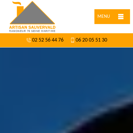
MENU
02 52 56 44 76
06 20 05 51 30