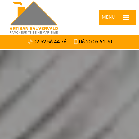
MENU
02 52 56 44 76
06 20 05 51 30