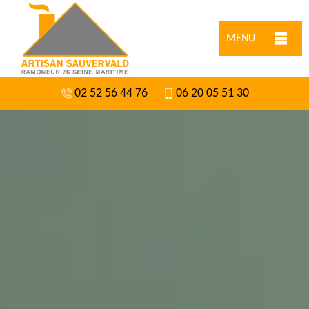
MENU
02 52 56 44 76
06 20 05 51 30