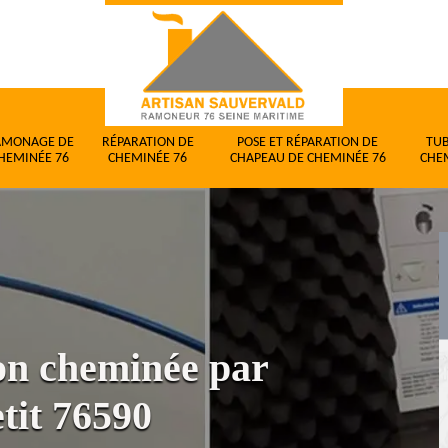
AMONAGE DE
RÉPARATION DE
POSE ET RÉPARATION DE
TU
HEMINÉE 76
CHEMINÉE 76
CHAPEAU DE CHEMINÉE 76
CHE
ion cheminée par
tit 76590