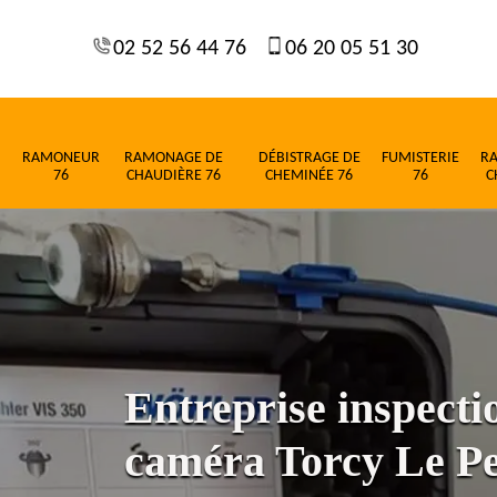
02 52 56 44 76
06 20 05 51 30
RAMONEUR
RAMONAGE DE
DÉBISTRAGE DE
FUMISTERIE
R
76
CHAUDIÈRE 76
CHEMINÉE 76
76
C
Entreprise inspect
caméra Torcy Le Pe