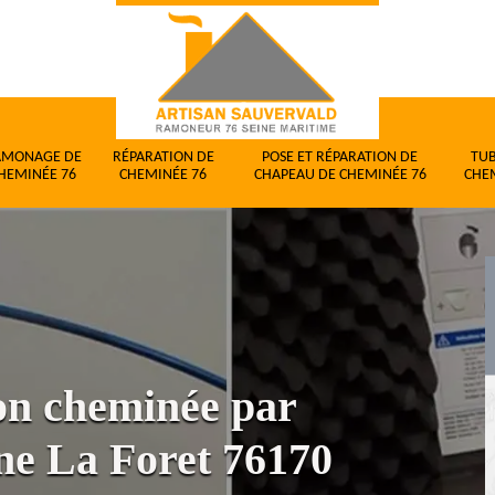
AMONAGE DE
RÉPARATION DE
POSE ET RÉPARATION DE
TU
HEMINÉE 76
CHEMINÉE 76
CHAPEAU DE CHEMINÉE 76
CHE
ion cheminée par
ne La Foret 76170