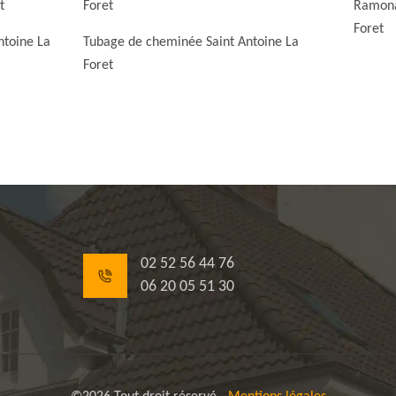
t
Foret
Ramona
Foret
ntoine La
Tubage de cheminée Saint Antoine La
Foret
02 52 56 44 76
06 20 05 51 30