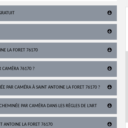
GRATUIT
NE LA FORET 76170
R CAMÉRA 76170 ?
NÉE PAR CAMÉRA À SAINT ANTOINE LA FORET 76170 ?
 CHEMINÉE PAR CAMÉRA DANS LES RÈGLES DE L’ART
NT ANTOINE LA FORET 76170