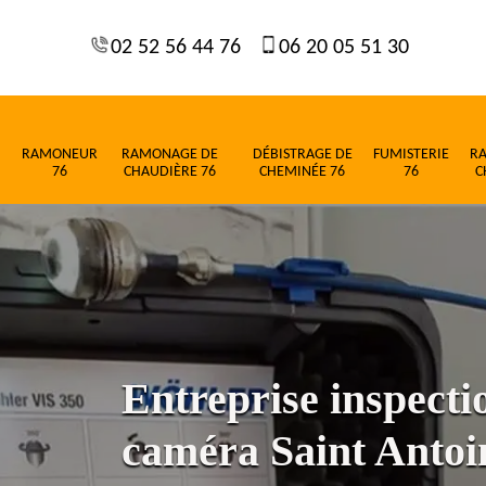
02 52 56 44 76
06 20 05 51 30
RAMONEUR
RAMONAGE DE
DÉBISTRAGE DE
FUMISTERIE
R
76
CHAUDIÈRE 76
CHEMINÉE 76
76
C
Entreprise inspect
caméra Saint Antoi