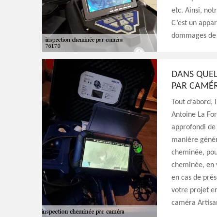
etc. Ainsi, no
C’est un appar
dommages de v
DANS QUEL
PAR CAMÉR
Tout d’abord, 
Antoine La Fo
approfondi de 
manière généra
cheminée, pour
cheminée, en 
en cas de pré
votre projet e
caméra Artisa