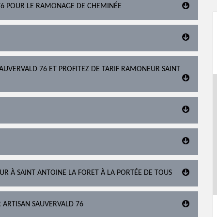
76 POUR LE RAMONAGE DE CHEMINÉE
AUVERVALD 76 ET PROFITEZ DE TARIF RAMONEUR SAINT
R À SAINT ANTOINE LA FORET À LA PORTÉE DE TOUS
R ARTISAN SAUVERVALD 76