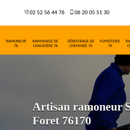
02 52 56 44 76
06 20 05 51 30
RAMONEUR
RAMONAGE DE
DÉBISTRAGE DE
FUMISTERIE
R
76
CHAUDIÈRE 76
CHEMINÉE 76
76
C
Artisan ramoneur S
Foret 76170