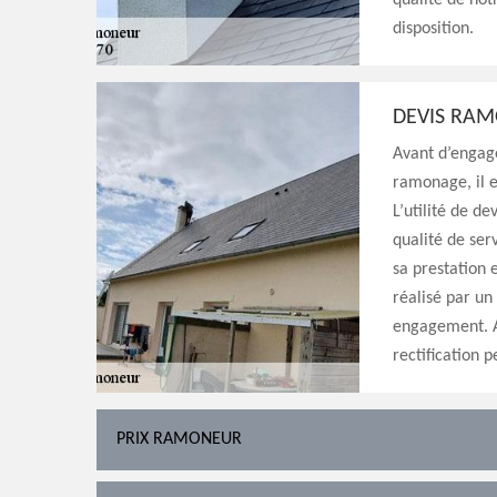
qualité de no
disposition.
DEVIS RA
Avant d’engag
ramonage, il e
L’utilité de de
qualité de ser
sa prestation 
réalisé par un
engagement. Al
rectification p
PRIX RAMONEUR