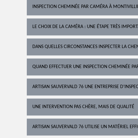
INSPECTION CHEMINÉE PAR CAMÉRA À MONTIVILLI
LE CHOIX DE LA CAMÉRA : UNE ÉTAPE TRÈS IMPOR
DANS QUELLES CIRCONSTANCES INSPECTER LA CHE
QUAND EFFECTUER UNE INSPECTION CHEMINÉE PA
ARTISAN SAUVERVALD 76 UNE ENTREPRISE D’INSPEC
UNE INTERVENTION PAS CHÈRE, MAIS DE QUALITÉ
ARTISAN SAUVERVALD 76 UTILISE UN MATÉRIEL EFF