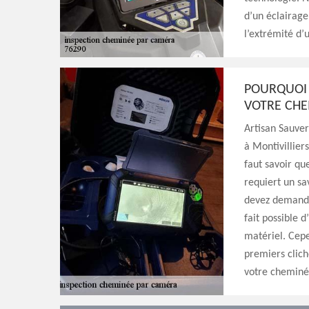
d’un éclairage 
l’extrémité d’
POURQUOI 
VOTRE CHE
Artisan Sauve
à Montivilliers
faut savoir qu
requiert un sav
devez demander
fait possible 
matériel. Cepe
premiers clich
votre cheminé