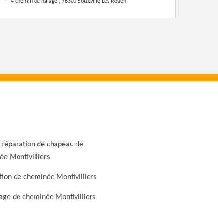
4 chemin de halage , 76300 Sotteville Les Rouen
 réparation de chapeau de
e Montivilliers
ion de cheminée Montivilliers
ge de cheminée Montivilliers