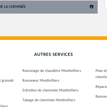
DE LA CHEMINÉE
AUTRES SERVICES
Ramonage de chaudière Montivilliers
Pose et
cheminé
t granulé
Ramoneur Montivilliers
Réparat
Entretien de cheminée Montivilliers
Ramona
Tubage de cheminée Montivilliers
liers