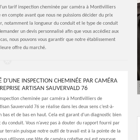
 d’un tarif inspection cheminée par caméra à Montivilliers
 en compte avant que nous ne puissions décider du prix
, notamment la longueur du conduit et le type de conduit
 demander un devis personnalisé afin que vous accédiez aux
ut cas, nous pouvons vous garantir que notre établissement
lleure offre du marché.
É D’UNE INSPECTION CHEMINÉE PAR CAMÉRA
TREPRISE ARTISAN SAUVERVALD 76
’inspection cheminée par caméra à Montivilliers de
tisan Sauvervald 76 se réalise dans les deux sens c’est-à-
n bas et de bas en haut. Cela est garant d’un diagnostic bien
at du conduit. Vous n’avez pas à douter du rapport fourni par
r terrain puisque notre outil de travail est à la pointe de la
ous utilisons une tête de caméra rotative qui est pourvue