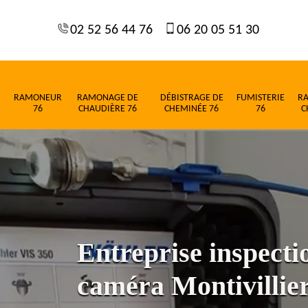
02 52 56 44 76
06 20 05 51 30
RAMONEUR
RAMONAGE DE
DÉBISTRAGE DE
FUMISTERIE
R
76
CHAUDIÈRE 76
CHEMINÉE 76
76
C
Entreprise inspect
caméra Montivillie